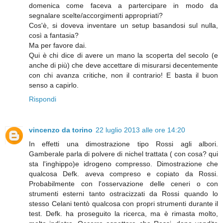
domenica come faceva a partercipare in modo da
segnalare scelte/accorgimenti appropriati?
Cos'è, si doveva inventare un setup basandosi sul nulla,
così a fantasia?
Ma per favore dai.
Qui è chi dice di avere un mano la scoperta del secolo (e
anche di più) che deve accettare di misurarsi decentemente
con chi avanza critiche, non il contrario! E basta il buon
senso a capirlo.
Rispondi
vincenzo da torino
22 luglio 2013 alle ore 14:20
In effetti una dimostrazione tipo Rossi agli albori.
Gamberale parla di polvere di nichel trattata ( con cosa? qui
sta l'inghippo)e idrogeno compresso. Dimostrazione che
qualcosa Defk. aveva compreso e copiato da Rossi.
Probabilmente con l'osservazione delle ceneri o con
strumenti esterni tanto ostracizzati da Rossi quando lo
stesso Celani tentò qualcosa con propri strumenti durante il
test. Defk. ha proseguito la ricerca, ma è rimasta molto,