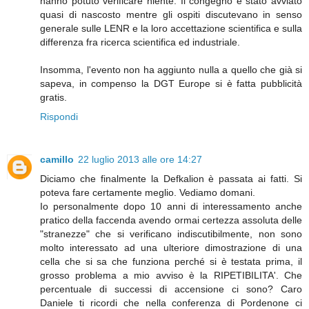
hanno potuto verificare niente. Il congegno è stato avviato
quasi di nascosto mentre gli ospiti discutevano in senso
generale sulle LENR e la loro accettazione scientifica e sulla
differenza fra ricerca scientifica ed industriale.
Insomma, l'evento non ha aggiunto nulla a quello che già si
sapeva, in compenso la DGT Europe si è fatta pubblicità
gratis.
Rispondi
camillo
22 luglio 2013 alle ore 14:27
Diciamo che finalmente la Defkalion è passata ai fatti. Si
poteva fare certamente meglio. Vediamo domani.
Io personalmente dopo 10 anni di interessamento anche
pratico della faccenda avendo ormai certezza assoluta delle
"stranezze" che si verificano indiscutibilmente, non sono
molto interessato ad una ulteriore dimostrazione di una
cella che si sa che funziona perché si è testata prima, il
grosso problema a mio avviso è la RIPETIBILITA'. Che
percentuale di successi di accensione ci sono? Caro
Daniele ti ricordi che nella conferenza di Pordenone ci