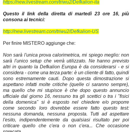
https://new.livestream.com/triwu2/Defkalion-ita
Questo il link della diretta di martedì 23 ore 16, più
consona ai tecnici:
http://new.livestream.com/triwu2/Defkalion-US
Per finire MISTERO aggiunge che:
Non sarà l'unica prova calorimetrica, mi spiego meglio: non
sarà l'unico setup che verrà utilizzato. Ne hanno previsto
altri in quanto la Defkalion Europa è da considerarsi - e si
considera - come una terza parte: è un cliente di fatto, quindi
sono estremamente cauti. Dopo questa dimostrazione si
aspettano infatti molte critiche (quelle ci saranno sempre),
ma quello che mi stupisce è che dopo questo annuncio
ufficiale dal giorno 16, nessuno tra gli scettici o tra i "fisici
della domenica" si è esposto nel chiedere e/o proporre
come secondo loro dovrebbe essere fatto questo test:
nessuna domanda, nessuna proposta. Tutti ad aspettare
l'esito, indipendentemente da qualsiasi risultato per poi
criticare quello che c'era o non c'era... Che occasione
sprecata.