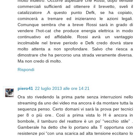
molto indietro. Occorre aspettare che Rossi, dopo vendite
commerciali sufficienti ad ottenere il brevetto, sveli il
catalizzatore .A questo punto Defk, se ha copiato,
comincerà a tremare ed inizieranno le azioni legali.
Comunque sembra che a breve Rossi sarà in grado di
vendere l'hot-cat che produce energia elettrica in modo
continuativo ed affidabile. Rossi avrà un vantaggio
incolmabile nel breve periodo e Defk credo dovrà stare
molto attenta a non sprofondare. Salvo che riesca a
dimostrare che ha percorso una strada veramente diversa.
Ma non credo di molto.
Rispondi
piero41
22 luglio 2013 alle ore 14:21
Ora sto rivedendo la prima parte senza interruzioni nello
streaming da uno dei video ma ancora è da montare tutta la
sequenza penso. Certo domani vi sarà la prova per tecnici
per 8 o più ore.. Così a prima vista lo H è ancora in
bombole, il tamburo del reattore è un po’ “vecchio stile” .
Gamberale ha detto che lo portano alla T opportuna con
resistenze poi “con una scarica ad alta tensione eccitano lo