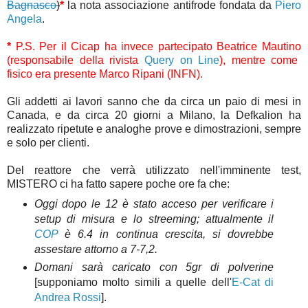
Bagnasco
)
*
la nota associazione antifrode fondata da
Piero
Angela
.
*
P.S. Per il Cicap ha invece partecipato
Beatrice Mautino
(responsabile della rivista
Query on Line
), mentre come
fisico era presente
Marco Ripani
(INFN).
Gli addetti ai lavori sanno che da circa un paio di mesi in
Canada, e da circa 20 giorni a Milano, la Defkalion ha
realizzato ripetute e analoghe prove e dimostrazioni, sempre
e solo per clienti.
Del reattore che verrà utilizzato nell'imminente test,
MISTERO ci ha fatto sapere poche ore fa che:
Oggi dopo le 12 è stato acceso per verificare i
setup di misura e lo streeming; attualmente il
COP
è 6.4 in continua crescita, si dovrebbe
assestare attorno a 7-7,2.
Domani sarà caricato con 5gr di polverine
[supponiamo molto simili a quelle dell'
E-Cat di
Andrea Rossi
].