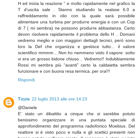
H ed inizia la reazione “ e molto rapidamente nel grafico la
T d’uscita sale . Stanno studiando la realase 6.0 a
raffreddamento in olio con la quale sarà possibile
alimentare una turbina per produrre energia e con un Cop
di 7 ( mi sembra) ne possono produrre abbastanza. Certo
devon risolvere rapidamente il problema dello H .. Domani
vedremo meglio e con maggiori dettagli tecnici, però sono
loro la Def che organizza e gestisce tutto... il valore
scientifico mmmm... Non ho nemmeno visto il vapore: sotto
vi era un grosso bidone chiuso... Vedremo!! Indubbiamente
Rossi mi sembra più “avanti” certo la caldaietta sembra
funzionare e con buona resa termica..per ora!!!
Rispondi
Tizzie
22 luglio 2013 alle ore 14:23
@Daniele
E' stato un dibattito a cinque che si sarebbe potuto
benissimo organizzare in una puntata speciale di
approfondimento del programma radiofonico Moebius. Del
reattore si è visto poco e nulla e gli scettici presenti non