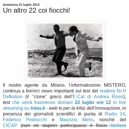
domenica 21 luglio 2013
Un altro 22 coi fiocchi!
Il nostro agente da Milano, l'informatissimo MISTERO,
continua a fornirci news importanti sul test del
reattore Ni-H
Defkalion
(il "clone" greco dell'
E-Cat di Andrea Rossi
),
test
che verrà trasmesso domani
22 luglio ore 12
in live
streaming su
triwu.it
-
web tv per la tribù dell'innovazione
, in
presenza dei giornalisti scientifici di punta di
Radio 24
,
Federico Pedrocchi
e
Maurizio Melis
, nonché del
CICAP
(non mi stupirei partecipasse il fisico
Stefano