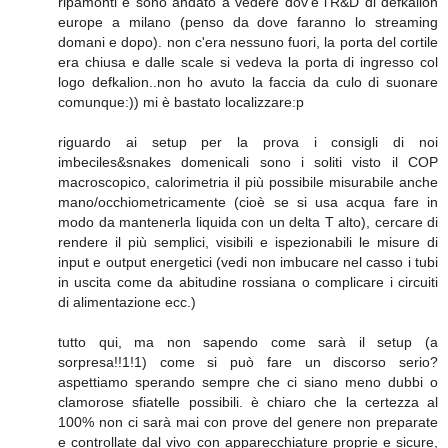
ripamonti e sono andato a vedere dov'è l'R&D di defkalion
europe a milano (penso da dove faranno lo streaming
domani e dopo). non c'era nessuno fuori, la porta del cortile
era chiusa e dalle scale si vedeva la porta di ingresso col
logo defkalion..non ho avuto la faccia da culo di suonare
comunque:)) mi è bastato localizzare:p
riguardo ai setup per la prova i consigli di noi
imbeciles&snakes domenicali sono i soliti visto il COP
macroscopico, calorimetria il più possibile misurabile anche
mano/occhiometricamente (cioè se si usa acqua fare in
modo da mantenerla liquida con un delta T alto), cercare di
rendere il più semplici, visibili e ispezionabili le misure di
input e output energetici (vedi non imbucare nel casso i tubi
in uscita come da abitudine rossiana o complicare i circuiti
di alimentazione ecc.)
tutto qui, ma non sapendo come sarà il setup (a
sorpresa!!1!1) come si può fare un discorso serio?
aspettiamo sperando sempre che ci siano meno dubbi o
clamorose sfiatelle possibili. è chiaro che la certezza al
100% non ci sarà mai con prove del genere non preparate
e controllate dal vivo con apparecchiature proprie e sicure,