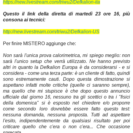
https://new.livestream.com/triwu2/Defkalion-ita
Questo il link della diretta di martedì 23 ore 16, più
consona ai tecnici:
http://new.livestream.com/triwu2/Defkalion-US
Per finire MISTERO aggiunge che:
Non sarà l'unica prova calorimetrica, mi spiego meglio: non
sarà l'unico setup che verrà utilizzato. Ne hanno previsto
altri in quanto la Defkalion Europa è da considerarsi - e si
considera - come una terza parte: è un cliente di fatto, quindi
sono estremamente cauti. Dopo questa dimostrazione si
aspettano infatti molte critiche (quelle ci saranno sempre),
ma quello che mi stupisce è che dopo questo annuncio
ufficiale dal giorno 16, nessuno tra gli scettici o tra i "fisici
della domenica" si è esposto nel chiedere e/o proporre
come secondo loro dovrebbe essere fatto questo test:
nessuna domanda, nessuna proposta. Tutti ad aspettare
l'esito, indipendentemente da qualsiasi risultato per poi
criticare quello che c'era o non c'era... Che occasione
sprecata.