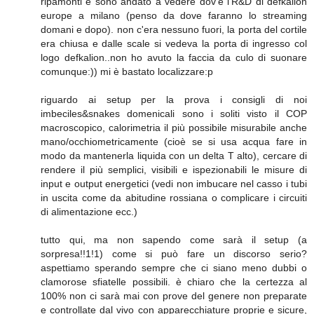
ripamonti e sono andato a vedere dov'è l'R&D di defkalion
europe a milano (penso da dove faranno lo streaming
domani e dopo). non c'era nessuno fuori, la porta del cortile
era chiusa e dalle scale si vedeva la porta di ingresso col
logo defkalion..non ho avuto la faccia da culo di suonare
comunque:)) mi è bastato localizzare:p
riguardo ai setup per la prova i consigli di noi
imbeciles&snakes domenicali sono i soliti visto il COP
macroscopico, calorimetria il più possibile misurabile anche
mano/occhiometricamente (cioè se si usa acqua fare in
modo da mantenerla liquida con un delta T alto), cercare di
rendere il più semplici, visibili e ispezionabili le misure di
input e output energetici (vedi non imbucare nel casso i tubi
in uscita come da abitudine rossiana o complicare i circuiti
di alimentazione ecc.)
tutto qui, ma non sapendo come sarà il setup (a
sorpresa!!1!1) come si può fare un discorso serio?
aspettiamo sperando sempre che ci siano meno dubbi o
clamorose sfiatelle possibili. è chiaro che la certezza al
100% non ci sarà mai con prove del genere non preparate
e controllate dal vivo con apparecchiature proprie e sicure,