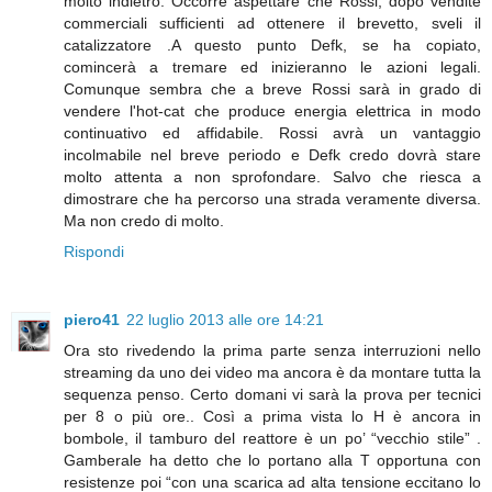
molto indietro. Occorre aspettare che Rossi, dopo vendite
commerciali sufficienti ad ottenere il brevetto, sveli il
catalizzatore .A questo punto Defk, se ha copiato,
comincerà a tremare ed inizieranno le azioni legali.
Comunque sembra che a breve Rossi sarà in grado di
vendere l'hot-cat che produce energia elettrica in modo
continuativo ed affidabile. Rossi avrà un vantaggio
incolmabile nel breve periodo e Defk credo dovrà stare
molto attenta a non sprofondare. Salvo che riesca a
dimostrare che ha percorso una strada veramente diversa.
Ma non credo di molto.
Rispondi
piero41
22 luglio 2013 alle ore 14:21
Ora sto rivedendo la prima parte senza interruzioni nello
streaming da uno dei video ma ancora è da montare tutta la
sequenza penso. Certo domani vi sarà la prova per tecnici
per 8 o più ore.. Così a prima vista lo H è ancora in
bombole, il tamburo del reattore è un po’ “vecchio stile” .
Gamberale ha detto che lo portano alla T opportuna con
resistenze poi “con una scarica ad alta tensione eccitano lo