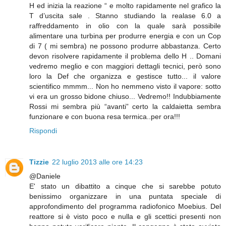
H ed inizia la reazione “ e molto rapidamente nel grafico la
T d’uscita sale . Stanno studiando la realase 6.0 a
raffreddamento in olio con la quale sarà possibile
alimentare una turbina per produrre energia e con un Cop
di 7 ( mi sembra) ne possono produrre abbastanza. Certo
devon risolvere rapidamente il problema dello H .. Domani
vedremo meglio e con maggiori dettagli tecnici, però sono
loro la Def che organizza e gestisce tutto... il valore
scientifico mmmm... Non ho nemmeno visto il vapore: sotto
vi era un grosso bidone chiuso... Vedremo!! Indubbiamente
Rossi mi sembra più “avanti” certo la caldaietta sembra
funzionare e con buona resa termica..per ora!!!
Rispondi
Tizzie
22 luglio 2013 alle ore 14:23
@Daniele
E' stato un dibattito a cinque che si sarebbe potuto
benissimo organizzare in una puntata speciale di
approfondimento del programma radiofonico Moebius. Del
reattore si è visto poco e nulla e gli scettici presenti non