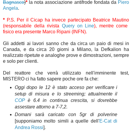
Bagnasco
)
*
la nota associazione antifrode fondata da
Piero
Angela
.
*
P.S. Per il Cicap ha invece partecipato
Beatrice Mautino
(responsabile della rivista
Query on Line
), mentre come
fisico era presente
Marco Ripani
(INFN).
Gli addetti ai lavori sanno che da circa un paio di mesi in
Canada, e da circa 20 giorni a Milano, la Defkalion ha
realizzato ripetute e analoghe prove e dimostrazioni, sempre
e solo per clienti.
Del reattore che verrà utilizzato nell'imminente test,
MISTERO ci ha fatto sapere poche ore fa che:
Oggi dopo le 12 è stato acceso per verificare i
setup di misura e lo streeming; attualmente il
COP
è 6.4 in continua crescita, si dovrebbe
assestare attorno a 7-7,2.
Domani sarà caricato con 5gr di polverine
[supponiamo molto simili a quelle dell'
E-Cat di
Andrea Rossi
].