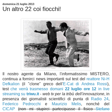
domenica 21 luglio 2013
Un altro 22 coi fiocchi!
Il nostro agente da Milano, l'informatissimo MISTERO,
continua a fornirci news importanti sul test del
reattore Ni-H
Defkalion
(il "clone" greco dell'
E-Cat di Andrea Rossi
),
test
che verrà trasmesso domani
22 luglio ore 12
in live
streaming su
triwu.it
-
web tv per la tribù dell'innovazione
, in
presenza dei giornalisti scientifici di punta di
Radio 24
,
Federico Pedrocchi
e
Maurizio Melis
, nonché del
CICAP
(non mi stupirei partecipasse il fisico
Stefano