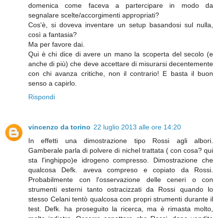
domenica come faceva a partercipare in modo da
segnalare scelte/accorgimenti appropriati?
Cos'è, si doveva inventare un setup basandosi sul nulla,
così a fantasia?
Ma per favore dai.
Qui è chi dice di avere un mano la scoperta del secolo (e
anche di più) che deve accettare di misurarsi decentemente
con chi avanza critiche, non il contrario! E basta il buon
senso a capirlo.
Rispondi
vincenzo da torino
22 luglio 2013 alle ore 14:20
In effetti una dimostrazione tipo Rossi agli albori.
Gamberale parla di polvere di nichel trattata ( con cosa? qui
sta l'inghippo)e idrogeno compresso. Dimostrazione che
qualcosa Defk. aveva compreso e copiato da Rossi.
Probabilmente con l'osservazione delle ceneri o con
strumenti esterni tanto ostracizzati da Rossi quando lo
stesso Celani tentò qualcosa con propri strumenti durante il
test. Defk. ha proseguito la ricerca, ma è rimasta molto,