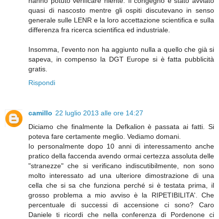
hanno potuto verificare niente. Il congegno è stato avviato
quasi di nascosto mentre gli ospiti discutevano in senso
generale sulle LENR e la loro accettazione scientifica e sulla
differenza fra ricerca scientifica ed industriale.
Insomma, l'evento non ha aggiunto nulla a quello che già si
sapeva, in compenso la DGT Europe si è fatta pubblicità
gratis.
Rispondi
camillo
22 luglio 2013 alle ore 14:27
Diciamo che finalmente la Defkalion è passata ai fatti. Si
poteva fare certamente meglio. Vediamo domani.
Io personalmente dopo 10 anni di interessamento anche
pratico della faccenda avendo ormai certezza assoluta delle
"stranezze" che si verificano indiscutibilmente, non sono
molto interessato ad una ulteriore dimostrazione di una
cella che si sa che funziona perché si è testata prima, il
grosso problema a mio avviso è la RIPETIBILITA'. Che
percentuale di successi di accensione ci sono? Caro
Daniele ti ricordi che nella conferenza di Pordenone ci