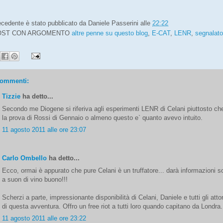
recedente è stato pubblicato da
Daniele Passerini
alle
22:22
POST CON ARGOMENTO
altre penne su questo blog
,
E-CAT
,
LENR
,
segnalato
commenti:
Tizzie
ha detto...
Secondo me Diogene si riferiva agli esperimenti LENR di Celani piuttosto ch
la prova di Rossi di Gennaio o almeno questo e` quanto avevo intuito.
11 agosto 2011 alle ore 23:07
Carlo Ombello
ha detto...
Ecco, ormai è appurato che pure Celani è un truffatore... darà informazioni s
a suon di vino buono!!!
Scherzi a parte, impressionante disponibilità di Celani, Daniele e tutti gli attor
di questa avventura. Offro un free riot a tutti loro quando capitano da Londra.
11 agosto 2011 alle ore 23:22