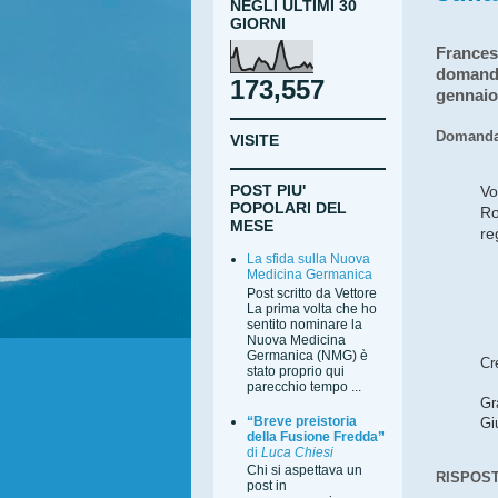
NEGLI ULTIMI 30
GIORNI
Frances
domande 
173,557
gennaio 
Domanda 
VISITE
POST PIU'
Vo
POPOLARI DEL
Ro
MESE
re
La sfida sulla Nuova
Medicina Germanica
Post scritto da Vettore
La prima volta che ho
sentito nominare la
Nuova Medicina
Germanica (NMG) è
Cr
stato proprio qui
parecchio tempo ...
Gr
“Breve preistoria
Gi
della Fusione Fredda”
di
Luca Chiesi
Chi si aspettava un
RISPOSTA
post in