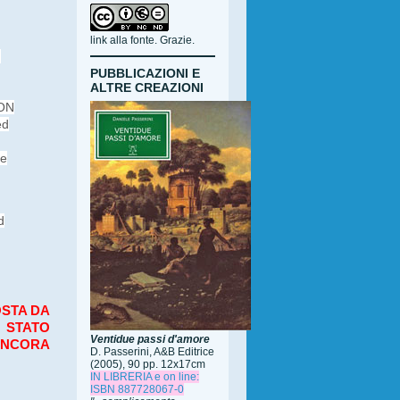
link alla fonte. Grazie.
n
PUBBLICAZIONI E
ALTRE CREAZIONI
NON
ed
re
d
OSTA DA
È STATO
Ventidue passi d'amore
 ANCORA
D. Passerini, A&B Editrice
(2005), 90 pp. 12x17cm
IN LIBRERIA e on line:
ISBN 887728067-0