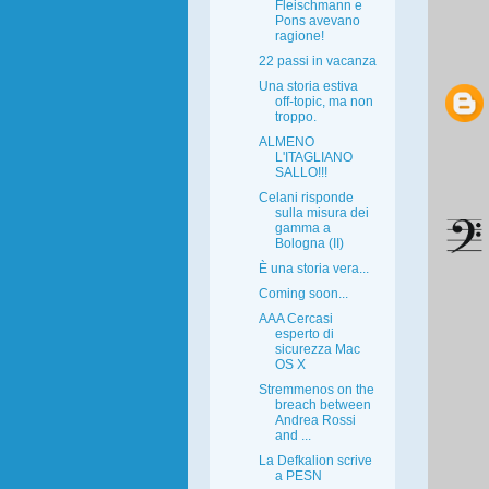
Fleischmann e
Pons avevano
ragione!
22 passi in vacanza
Una storia estiva
off-topic, ma non
troppo.
ALMENO
L'ITAGLIANO
SALLO!!!
Celani risponde
sulla misura dei
gamma a
Bologna (II)
È una storia vera...
Coming soon...
AAA Cercasi
esperto di
sicurezza Mac
OS X
Stremmenos on the
breach between
Andrea Rossi
and ...
La Defkalion scrive
a PESN