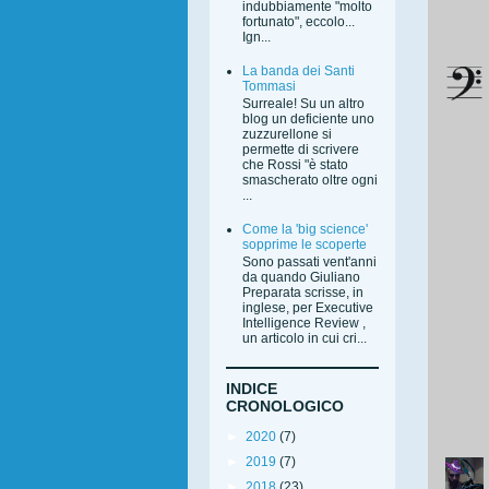
indubbiamente "molto
fortunato", eccolo...
Ign...
La banda dei Santi
Tommasi
Surreale! Su un altro
blog un deficiente uno
zuzzurellone si
permette di scrivere
che Rossi "è stato
smascherato oltre ogni
...
Come la 'big science'
sopprime le scoperte
Sono passati vent'anni
da quando Giuliano
Preparata scrisse, in
inglese, per Executive
Intelligence Review ,
un articolo in cui cri...
INDICE
CRONOLOGICO
►
2020
(7)
►
2019
(7)
►
2018
(23)