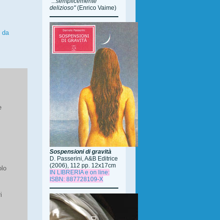
"...semplicemente
delizioso"
(Enrico Vaime)
 da
e
Sospensioni di gravità
D. Passerini, A&B Editrice
(2006), 112 pp. 12x17cm
olo
IN LIBRERIA e on line:
ISBN: 887728109-X
i