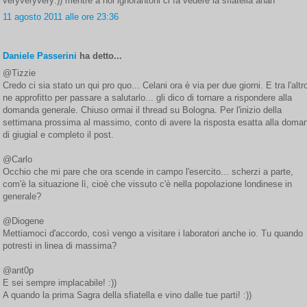
veryveryvery:)) mentre a noi ignorantoni ci fa vedere la sfiatella ahah
11 agosto 2011 alle ore 23:36
Daniele Passerini
ha detto...
@Tizzie
Credo ci sia stato un qui pro quo... Celani ora è via per due giorni. E tra l'altr
ne approfitto per passare a salutarlo... gli dico di tornare a rispondere alla
domanda generale. Chiuso ormai il thread su Bologna. Per l'inizio della
settimana prossima al massimo, conto di avere la risposta esatta alla doma
di giugial e completo il post.
@Carlo
Occhio che mi pare che ora scende in campo l'esercito... scherzi a parte,
com'è la situazione lì, cioè che vissuto c'è nella popolazione londinese in
generale?
@Diogene
Mettiamoci d'accordo, così vengo a visitare i laboratori anche io. Tu quando
potresti in linea di massima?
@ant0p
E sei sempre implacabile! :))
A quando la prima Sagra della sfiatella e vino dalle tue parti! :))