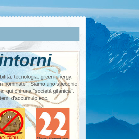
ntorni
bilità, tecnologia, green-energy,
 non nominate”. Siamo uno specchio
e; qui c’è una "società gilanica".
istemi d'accumulo ecc.