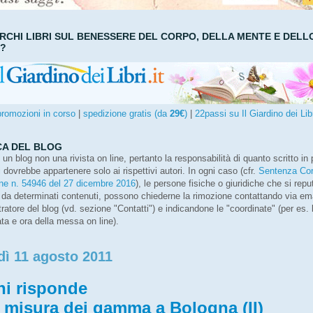
ERCHI LIBRI SUL BENESSERE DEL CORPO, DELLA MENTE E DELL
O?
promozioni in corso
|
spedizione gratis (da
29€
)
|
22passi su Il Giardino dei Lib
A DEL BLOG
 un blog non una rivista on line, pertanto la responsabilità di quanto scritto in 
dovrebbe appartenere solo ai rispettivi autori. In ogni caso (cfr.
Sentenza Cor
ne n. 54946 del 27 dicembre 2016
), le persone fisiche o giuridiche che si rep
da determinati contenuti, possono chiederne la rimozione contattando via em
ratore del blog (vd. sezione "Contatti") e indicandone le "coordinate" (per es. l
ata e ora della messa on line).
dì 11 agosto 2011
ni risponde
a misura dei gamma a Bologna (II)