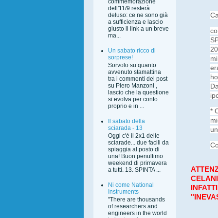
commemorazione
dell'11/9 resterà
C
deluso: ce ne sono già
a sufficienza e lascio
giusto il link a un breve
co
ma...
SP
20
Un sabato ricco di
sorprese!
mi
Sorvolo su quanto
er
avvenuto stamattina
ho
tra i commenti del post
Da
su Piero Manzoni ,
lascio che la questione
ip
si evolva per conto
proprio e in ...
* 
m
Il sabato della
sciarada - 13
un
Oggi c'è il 2x1 delle
sciarade... due facili da
Co
spiaggia al posto di
una! Buon penultimo
weekend di primavera
ATTENZ
a tutti. 13. SPINTA ...
CELANI
Ni come National
INFATT
Instruments
"INEVA
"There are thousands
of researchers and
engineers in the world