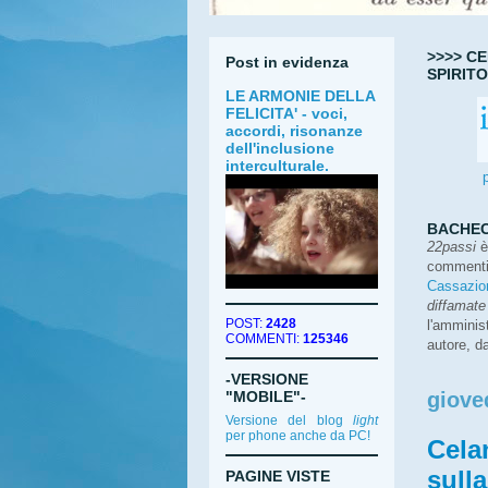
>>>> C
Post in evidenza
SPIRIT
LE ARMONIE DELLA
FELICITA' - voci,
accordi, risonanze
dell'inclusione
interculturale.
BACHEC
22passi
è
commenti 
Cassazio
diffamate
POST:
2428
l'amminist
COMMENTI:
125346
autore, d
-VERSIONE
"MOBILE"-
giove
Versione del blog
light
per phone anche da PC!
Cela
sull
PAGINE VISTE