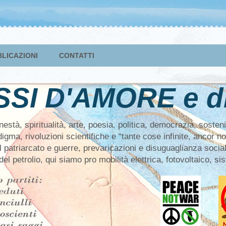
LICAZIONI
CONTATTI
SSI D'AMORE e di
tà, spiritualità, arte, poesia, politica, democrazia, sosteni
igma, rivoluzioni scientifiche e “tante cose infinite, ancor
 il patriarcato e guerre, prevaricazioni e disuguaglianza social
del petrolio, qui siamo pro mobilità elettrica, fotovoltaico, s