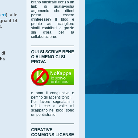
brano musicale ecc.) o un
link di qualsivoglia
argomento che ritieni
eri
) alle
possa essere
d'interesse? Il blog è
na il 14
pronto ad accogliere
.
simili contributi e grazie
sin d'ora per la
collaborazione.
QUI SI SCRIVE BENE
 di
O ALMENO CI SI
 ha
PROVA
e amo il congiuntivo e
perfino gli accenti tonici.
Per favore segnalami i
refusi che a volte mi
scappano nel blog: sono
un po' distratto!
CREATIVE
COMMONS LICENSE