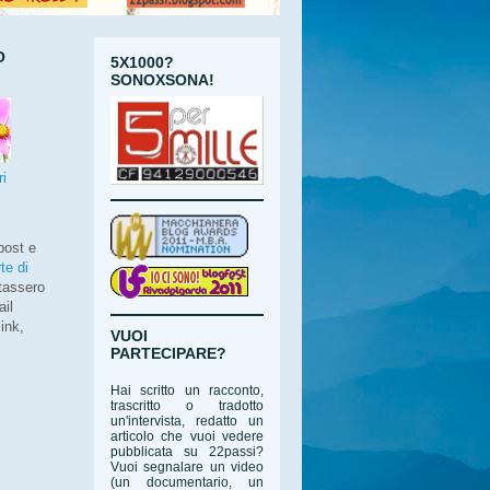
O
5X1000?
SONOXSONA!
ri
post e
te di
utassero
ail
ink,
VUOI
PARTECIPARE?
Hai scritto un racconto,
trascritto o tradotto
un'intervista, redatto un
articolo che vuoi vedere
pubblicata su 22passi?
Vuoi segnalare un video
(un documentario, un