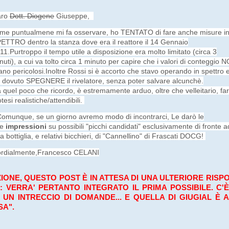
aro
Dott. Diogene
Giuseppe,
me puntualmene mi fa osservare, ho TENTATO di fare anche misure i
ETTRO dentro la stanza dove era il reattore il 14 Gennaio
11.
Purtroppo il tempo utile a disposizione era molto limitato (circa 3
nuti), a cui va tolto circa 1 minuto per capire che i valori di conteggio 
ano pericolosi.
Inoltre Rossi si è accorto che stavo operando in spettro 
 dovuto SPEGNERE il rivelatore, senza poter salvare alcunchè.
 quel poco che ricordo, è estremamente arduo, oltre che velleitario, fa
otesi realistiche/attendibili.
Comunque, se un giorno avremo modo di incontrarci, Le darò le
ie
impressioni
su possibili "picchi candidati" esclusivamente di fronte a
a bottiglia, e relativi bicchieri, di "Cannellino" di Frascati DOCG!
rdialmente,
Francesco CELANI
IONE, QUESTO POST È IN ATTESA DI UNA ULTERIORE RISP
: VERRA' PERTANTO INTEGRATO IL PRIMA POSSIBILE. C'
I UN INTRECCIO DI DOMANDE... E QUELLA DI GIUGIAL È
SA".