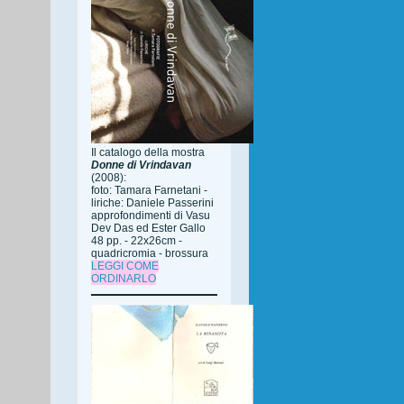
Il catalogo della mostra
Donne di Vrindavan
(2008):
foto: Tamara Farnetani -
liriche: Daniele Passerini
approfondimenti di Vasu
Dev Das ed Ester Gallo
48 pp. - 22x26cm -
quadricromia - brossura
LEGGI COME
ORDINARLO