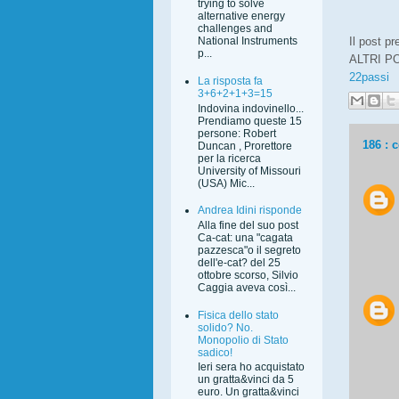
trying to solve
alternative energy
challenges and
Il post p
National Instruments
p...
ALTRI 
22passi
La risposta fa
3+6+2+1+3=15
Indovina indovinello...
Prendiamo queste 15
persone: Robert
186 : 
Duncan , Prorettore
per la ricerca
University of Missouri
(USA) Mic...
Andrea Idini risponde
Alla fine del suo post
Ca-cat: una "cagata
pazzesca"o il segreto
dell'e-cat? del 25
ottobre scorso, Silvio
Caggia aveva così...
Fisica dello stato
solido? No.
Monopolio di Stato
sadico!
Ieri sera ho acquistato
un gratta&vinci da 5
euro. Un gratta&vinci