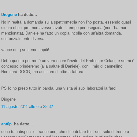
Diogene
ha detto...
No in realtà la domanda sulla spettrometria non l'ho posta, essendo quasi
sicuro che il prof non avesse avuto il tempo per eseguirla (non l'ha mai
menzionata), Daniele ha fatto un copia incolla con un'altra domanda,
sostanzialmente diversa...
vabbè cmq se semo capiti!
Detto questo per me è un vero onore l'invito del Professor Celani, e se mi è
concesso brinderemo (alla salute di Daniele), con il mio di cannellino!
Non sarà DOCG, ma assicuro di ottima fattura.
PS Io ho preso tutto in parola, una visita ai suoi laboratori la farò!
Diogene
11 agosto 2011 alle ore 23:32
ant0p.
ha detto...
sono tutti disponibili tranne uno, che dice di fare test seri solo di fronte a